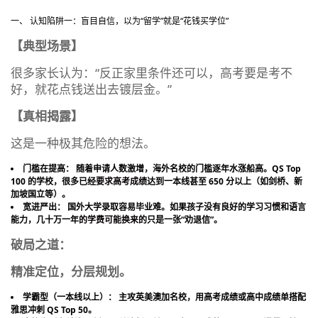
一、 认知陷阱一：盲目自信，以为“留学”就是“花钱买学位”
【典型场景】
很多家长认为：“反正家里条件还可以，高考要是考不
好，就花点钱送出去镀层金。”
【真相揭露】
这是一种极其危险的想法。
门槛在提高：​ 随着申请人数激增，海外名校的门槛逐年水涨船高。QS Top
100 的学校，很多已经要求高考成绩达到一本线甚至 650 分以上（如剑桥、新
加坡国立等）。
宽进严出：​ 国外大学录取容易毕业难。如果孩子没有良好的学习习惯和语言
能力，几十万一年的学费可能换来的只是一张“劝退信”。
破局之道：
精准定位，分层规划。
学霸型（一本线以上）：​ 主攻英美澳加名校，用高考成绩或高中成绩单搭配
雅思冲刺 QS Top 50。