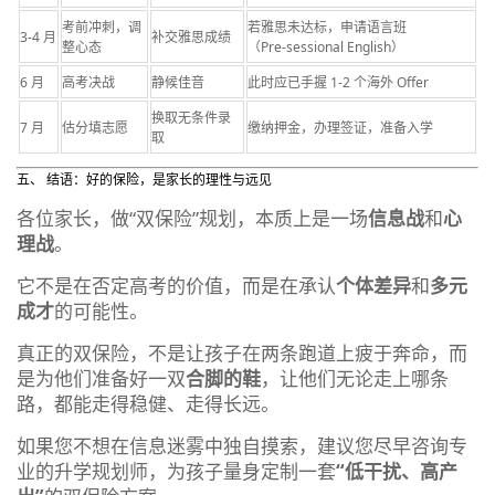
考前冲刺，调
若雅思未达标，申请语言班
3‑4 月​
补交雅思成绩
整心态
（Pre‑sessional English）
6 月​
高考决战​
静候佳音​
此时应已手握 1‑2 个海外 Offer
换取无条件录
7 月​
估分填志愿
缴纳押金，办理签证，准备入学
取
五、 结语：好的保险，是家长的理性与远见
各位家长，做“双保险”规划，本质上是一场
信息战
和
心
理战
。
它不是在否定高考的价值，而是在承认
个体差异
和
多元
成才
的可能性。
真正的双保险，不是让孩子在两条跑道上疲于奔命，而
是为他们准备好一双
合脚的鞋
，让他们无论走上哪条
路，都能走得稳健、走得长远。
如果您不想在信息迷雾中独自摸索，建议您尽早咨询专
业的升学规划师，为孩子量身定制一套
“低干扰、高产