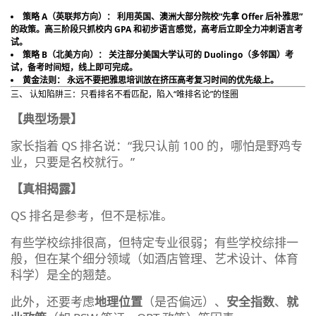
策略 A（英联邦方向）：​ 利用英国、澳洲大部分院校“先拿 Offer 后补雅思”
的政策。高三阶段只抓校内 GPA 和初步语言感觉，高考后立即全力冲刺语言考
试。
策略 B（北美方向）：​ 关注部分美国大学认可的 Duolingo（多邻国）考
试，备考时间短，线上即可完成。
黄金法则：​ 永远不要把雅思培训放在挤压高考复习时间的优先级上。
三、 认知陷阱三：只看排名不看匹配，陷入“唯排名论”的怪圈
【典型场景】
家长指着 QS 排名说：“我只认前 100 的，哪怕是野鸡专
业，只要是名校就行。”
【真相揭露】
QS 排名是参考，但不是标准。
有些学校综排很高，但特定专业很弱；有些学校综排一
般，但在某个细分领域（如酒店管理、艺术设计、体育
科学）是全的翘楚。
此外，还要考虑
地理位置
（是否偏远）、
安全指数
、
就