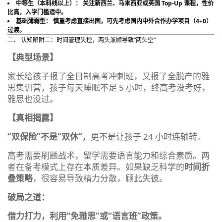
中等生（本科线以上）：​ 关注新西兰、马来西亚或英国 Top‑Up 课程，性价
比高，入学门槛适中。
基础薄弱型：​ 慎重考虑直接出国，可先考虑国内中外合作办学项目（4+0）
过渡。
二、 认知陷阱二：时间管理失控，两头兼顾导致“两头空”
【典型场景】
家长给孩子报了全日制高考冲刺班，又报了全脱产的雅
思集训营，孩子每天睡眠不足 5 小时，终高考没考好，
雅思也没过。
【真相揭露】
“双保险”不是“双休”
，更不是让孩子 24 小时连轴转。
高考需要刷题战术，留学需要语言能力和综合素质。两
者在备考模式上存在本质差异。如果缺乏科学的
时间折
叠策略
，很容易导致精力分散，顾此失彼。
破局之道：
借力打力，利用“免雅思”或“语言班”政策。