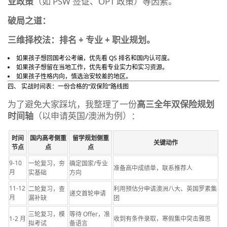
业政策
（如 PSW 签证、OPT 政策）等因素。
破局之道：
三维择校法：排名 + 专业 + 职业规划。
如果孩子想回国考公考编，优先看 QS 排名和国内认可度。
如果孩子想留在当地工作，优先看专业实力和实习资源。
如果孩子性格内向，慎选治安较差的地区。
四、 实战时间表：一份合格的“双保险”路线图
为了避免大家踩坑，我整理了一份
高三全年双保险规划
时间轴
（以申请英国/澳洲为例）：
时间
国内高考侧重
留学规划侧重
关键动作
节点
点
点
9‑10
一轮复习，夯
确定国家/专业
准备高中成绩单，联系推荐人
月​
实基础
方向
11‑12
二轮复习，查
利用预估分申请澳洲八大、英国罗素集
递交首轮申请
月​
漏补缺
团
三轮复习，模
等待 Offer，准
1‑2 月​
收到有条件录取，寒假集中突击雅思
拟考试
备语言