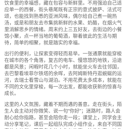
饮食里的幸福感，藏在包容与新鲜里。不用强迫自己适
应单一的西餐，街头巷尾既有正宗的意式披萨、法式可
颂，也能找到熟悉的亚洲风味，偶尔给自己煮一碗热
汤，或是和朋友去市集挑新鲜的水果、奶酪，在烟火气
里消解思乡的情绪。周末约上三五好友，去街边的小餐
馆小聚，点一杯当地的葡萄酒，聊着彼此的生活与期
待，简单的相聚，就是踏实的幸福。
出行的便利，让探索变得轻而易举。一张通票就能穿梭
在城市的各个角落，复古的电车、慢悠悠的地铁，沿途
都是风景；闲暇时花几个小时，就能坐火车去往邻国，
去巴黎看埃菲尔铁塔的余晖，去阿姆斯特丹逛蜿蜒的运
河，去瑞士看雪山与湖泊。不用花费太多成本，就能在
不同的文化里穿梭，每一次出发，都能收获新的惊喜与
成长。
这里的人文氛围，藏着不期而遇的善意。走在街头，陌
生人会主动对你微笑、说一句“你好”；迷路时，路人会
耐心给你指路，甚至会陪你走一段；课堂上，同学会主
动分享笔记，课后一起组队完成小组作业，来自不同国