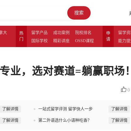
搜索
拿大
留学产品
成功案例
院校排名
留学资
热
申
门
请
国际学校
精彩讲座
OSSD课程
能力提
门专业，选对赛道=躺赢职场
0
了解详情
一站式留学评测 留学快人一步
了解详情
了解详情
第二外语选什么小语种吃香？
了解详情