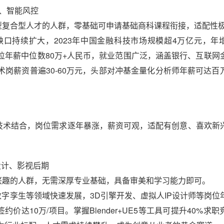
融、智能风控
复合型人才的人群，零基础可申请基础商科课程衔接，适配性
持续扩大，2023年中国金融科技市场规模超4万亿元，年
位年薪中位数80万+人民币，就业范围广泛，涵盖银行、互联网
岗薪资普遍30-60万元，头部对冲基金量化分析师年薪可达百
。
术结合，岗位需求逐年暴涨，薪资可观，适配有创意、喜欢新
设计、影视后期
趣的人群，无需深厚专业基础，具备审美和学习能力即可。
字孪生等领域快速发展，3D引擎开发、虚拟人IP设计师等岗位
价达10万/项目。掌握Blender+UE5等工具可提升40%求