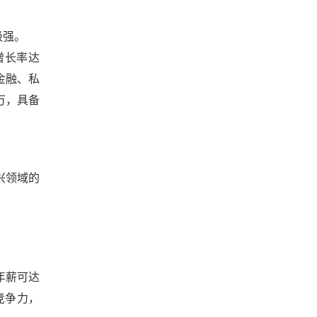
极强。
增长率达
金融、私
万，具备
兴领域的
年薪可达
职竞争力，