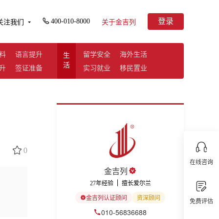
登录
400-010-8000
关注我们
关于金吉列
料
语言提升
留学安全
海外生活
生
活
升
签证准备
实习就业
移民置业
！
0
在线咨询
金吉列
27年经验
擅长爱尔兰
金吉列认证顾问
资深顾问
免费评估
010-56836688