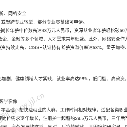
分析、网络安全
或想跨专业转型，部分专业零基础可申请。
关岗位年薪中位数高达43万元人民币，资深从业者年薪轻松破50
政企、金融等多个领域，人才需求常年旺盛。此外，网络安全作
资持续走高，CISSP认证持有者薪资溢价率达58%，量子加密
剧，健康领域人才紧缺，就业率高达98%，低门槛、高薪资
 www.jjl.cn
、医学影像
零基础、想快速就业的人群，工作时间相对规律，适配各类职
需求逐年增长，注册护士起薪约29.5万元人民币，三年后可达
回国、海外发展均吃香。同时，后疫情时代，基因编辑研究员、医