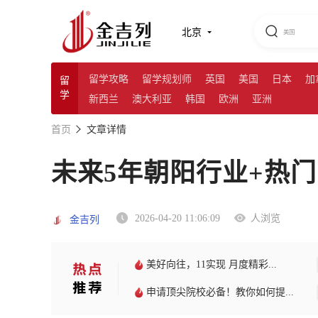
北京
留学攻略
留学规划师
英国
美国
日本
加
留
学
新西兰
澳大利亚
韩国
欧洲
亚洲
首页
文章详情
未来5年朝阳行业+热
2026-04-20 11:06:09
人浏览
金吉列
美好向往，11实现 月度精彩...
申请顶尖院校必备！教你如何提...