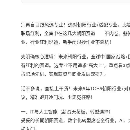
别再盲目跟风选专业！选对朝阳行业+适配专业，比
职场红利，全集中在这几大朝阳赛道——不内卷、薪
业、行业红利说透，新手闭眼抄作业不踩坑！
先明确核心逻辑：未来朝阳行业，全踩中“国家战略+
有红利的赛道。选专业不用追求“高大上”，重点看
占职场先机，实现薪资与职业发展双提升。
话不多说，直接上干货！未来5年TOP5朝阳行业
议，精准避开冷门坑、少走冤枉路！
一、IT与人工智能（薪资天花板，转型选择）
妥妥的长期朝阳赛道，数字化转型席卷全行业，AI、
松入门！