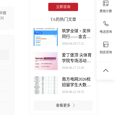
立即咨询
费用计算
详细
身兴
TA的热门文章
筑梦全球・奖伴
电话咨询
同行——金吉列
奖学金系列直播
2026-04-29 17:22
活动来袭
到店咨询
爱丁堡顶 尖体育
学院专场活动，
讲座+面试+校友
2026-06-17 15:36
分享免费参与
南方电网2026校
招留学生大数
据：294位全球学
2026-06-22 16:35
子圆梦，硕博学
历高度适配
查看更多