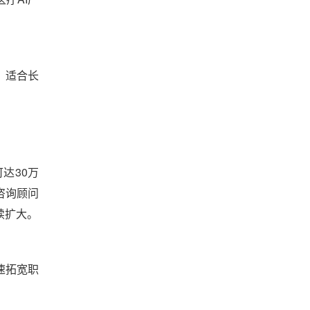
，适合长
达30万
咨询顾问
续扩大。
速拓宽职