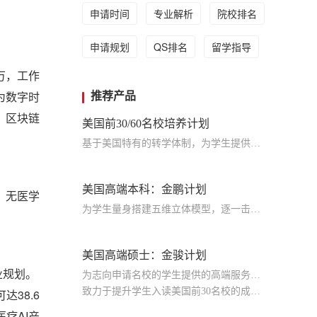
申请时间
专业解析
院校排名
申请规划
QS排名
留学指导
万，工作
为数字时
推荐产品
、区块链
美国前30/60名校培养计划
基于美国特有的转学体制，为学生提供包括学术、领导力、职业等在内的长时段服务，让学生既获得名校录取，又有读完名校的实力
美国高端本科：金鹏计划
，无医学
为学生量身搭建五维立体模型，逐一击破痛点，致力于提高美国TOP30本科录取成功率
美国高端硕士：金骏计划
业规划。
为志向申请名校的学生提供的高端服务产品
致力于提升学生入读美国前30名校的成功率
38.6
产品中涵盖背景提升项目基金，学生可根据自身背景任意选择海内/外科研与职场提升等项目
疗AI产