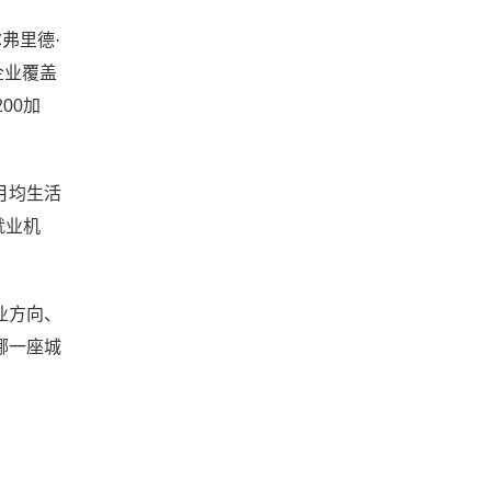
弗里德·
企业覆盖
00加
月均生活
就业机
业方向、
哪一座城