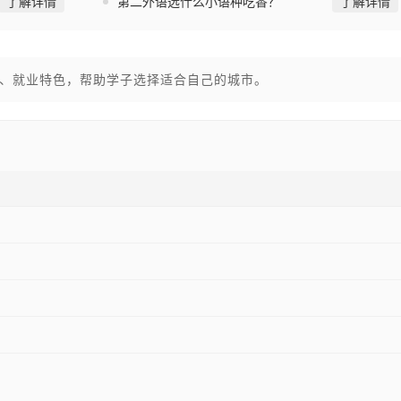
了解详情
第二外语选什么小语种吃香？
了解详情
、就业特色，帮助学子选择适合自己的城市。