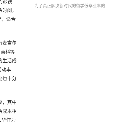
的影视
为了真正解决新时代的留学低毕业率的痛点，“学霸速成计划”为学生提供定制化学术辅导课程
余时间，
元，适合
有麦吉尔
、商科等
的生活成
活动丰
会也十分
校，其中
活成本相
太华作为
。