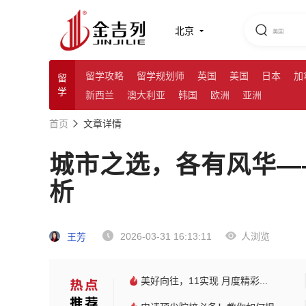
北京
留学攻略
留学规划师
英国
美国
日本
加
留
学
新西兰
澳大利亚
韩国
欧洲
亚洲
首页
文章详情
城市之选，各有风华—
析
2026-03-31 16:13:11
人浏览
王芳
美好向往，11实现 月度精彩...