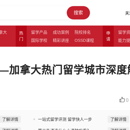
搜索
关
拿大
留学产品
成功案例
院校排名
留学
热
申
门
请
国际学校
精彩讲座
OSSD课程
能力
—加拿大热门留学城市深度
0
了解详情
一站式留学评测 留学快人一步
了解详情