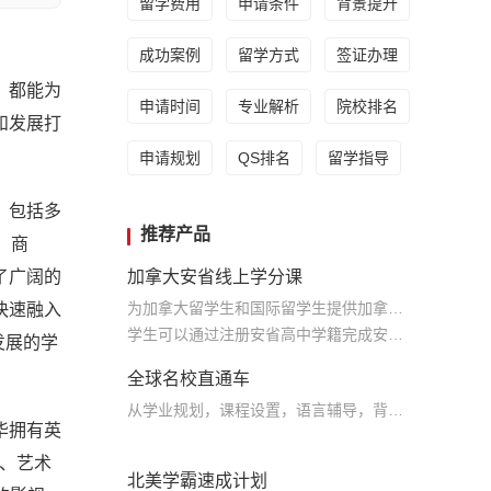
留学费用
申请条件
背景提升
成功案例
留学方式
签证办理
，都能为
申请时间
专业解析
院校排名
和发展打
申请规划
QS排名
留学指导
，包括多
推荐产品
、商
了广阔的
加拿大安省线上学分课
为加拿大留学生和国际留学生提供加拿大安大略省9-12 年级各学科线上学分课程
快速融入
学生可以通过注册安省高中学籍完成安省教育部规定的学分课程，满足毕业条件的学生可获得加拿大安省高中文凭
发展的学
全球名校直通车
从学业规划，课程设置，语言辅导，背景提升，大学申请全通道进行规划设计助力学生申请世界名校
华拥有英
机、艺术
北美学霸速成计划