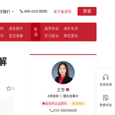
登录
400-010-8000
注我们
关于金吉列
资料
语言提升
留学安全
海外生活
生
活
提升
签证准备
实习就业
移民置业
解
在线咨询
0
王芳
6年经验
擅长加拿大
金吉列认证顾问
资深顾问
免费评估
010-56836688