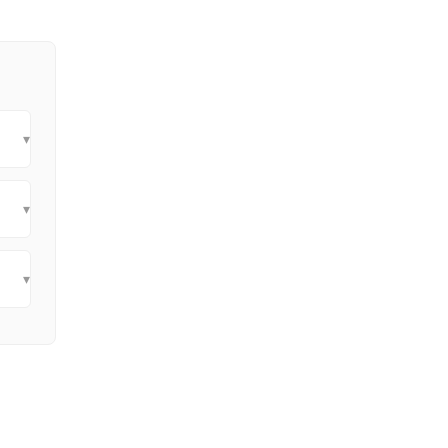
▾
▾
▾