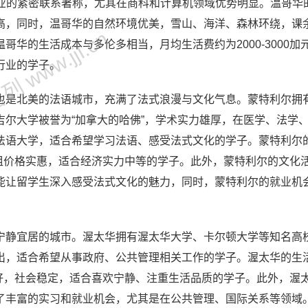
行业的紧密联系著称，尤其在商科和计算机领域优势明显。温哥华
高，同时，温哥华的自然环境优美，雪山、海洋、森林环绕，课
 www.jjl.cn
华的生活成本与多伦多相当，月均生活费约为2000-3000加
行业的学子。
也是北美的法语城市，充满了法式浪漫与文化气息。蒙特利尔拥
尔大学被誉为“加拿大的哈佛”，学术实力雄厚，在医学、法学
法语大学，适合希望学习法语、感受法式文化的学子。蒙特利尔
且房租价格实惠，适合经济实力中等的学子。此外，蒙特利尔的文化
能让留学生深入感受法式文化的魅力，同时，蒙特利尔的就业机
宁静宜居的城市。渥太华拥有渥太华大学、卡尔顿大学等知名高
出，适合希望从事政府、公共管理相关工作的学子。渥太华的生
安良好，社会稳定，适合喜欢宁静、注重生活品质的学子。此外，渥
了丰富的实习和就业机会，尤其是在公共管理、国际关系等领域