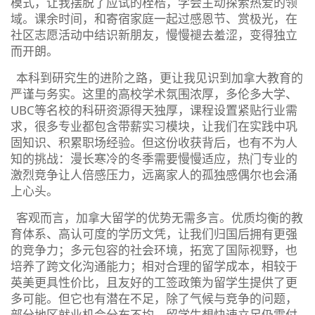
模式，让我摆脱了应试的桎梏，学会主动探索热爱的领
域。课余时间，和寄宿家庭一起过感恩节、赏极光，在
社区志愿活动中结识新朋友，慢慢褪去羞涩，变得独立
而开朗。
本科到研究生的进阶之路，更让我见识到加拿大教育的
严谨与务实。这里的高校学术氛围浓厚，多伦多大学、
UBC等名校的科研资源得天独厚，课程设置紧贴行业需
求，很多专业都包含带薪实习模块，让我们在实践中巩
固知识、积累职场经验。但这份收获背后，也有不为人
知的挑战：漫长寒冷的冬季需要慢慢适应，热门专业的
激烈竞争让人倍感压力，远离家人的孤独感偶尔也会涌
上心头。
客观而言，加拿大留学的优势无需多言。优质均衡的教
育体系、高认可度的学历文凭，让我们归国后拥有更强
的竞争力；多元包容的社会环境，拓宽了国际视野，也
培养了跨文化沟通能力；相对合理的留学成本，相较于
英美更具性价比，且友好的工签政策为留学生提供了更
多可能。但它也有潜在不足，除了气候与竞争的问题，
部分地区就业机会分布不均，留学生想快速立足仍需付