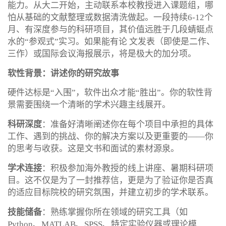
能力。从大二开始，主动联系本校教授进入课题组，哪
怕从基础的文献整理或数据清洗做起。一段持续6-12个
月、有深度参与的科研项目，其价值远胜于几段蜻蜓点
水的“参观式”实习。如果能有论 文发表（即使是二作、
三作）或国际会议海报展示，将是极大的加分项。
软性背景：讲述你的研究故事
硬件达标是“入围”，软件出众才能“胜出”。你的软性背
景需要围绕一个清晰的学术兴趣主线展开。
科研深度
：准备好清晰阐述你在每个项目中承担的具体
工作、遇到的挑战、你的解决方案以及更重要的——你
的思考与收获。这是文书和面试的素材源泉。
学术连接
：积极参加海外教授的线上讲座、暑期科研项
目。这不仅是为了一封推荐信，更是为了验证你是否真
的适应目标院校的研究氛围，并建立初步的学术联系。
技能储备
：熟练掌握你所在领域的研究工具（如
Python、MATLAB、SPSS、特定实验仪器或理论模