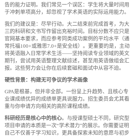
告的能力证明。我们常见一个误区：学生将大量时间用
于冲刺单项高分，却忽视了学术英语的实际运用能力。
我们的建议是：尽早行动。大二结束前完成首考，为大
三的科研和文书写作留出充裕时间。目标分数不应只是
官网基本要求，而应参考同类成功案例的平均水平（通
常托福100+或雅思7.0+是安全线）。更重要的是，主动
将英语融入日常学术生活——坚持阅读专业领域的英文
期刊，尝试用英语整理文献综述，甚至用英语做组会汇
报。这些努力会让你在后续套磁和面试中从容不迫。
硬性背景：构建无可争议的学术画像
GPA是根基，但并非全部。一份呈上升趋势、且核心专
业课成绩优异的成绩单更具说服力。招生委员会尤其看
重与你申请方向相关的高阶课程成绩。
科研经历是核心中的核心
。与授课型硕士不同，研究型
项目申请的本质是一次“学术潜力”的展示。你需要证明
自己不仅善于学习知识，更具备探索未知的意愿与初步