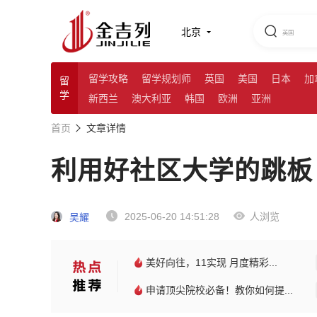
北京
留学攻略
留学规划师
英国
美国
日本
加
留
学
新西兰
澳大利亚
韩国
欧洲
亚洲
首页
文章详情
利用好社区大学的跳板
2025-06-20 14:51:28
人浏览
吴耀
美好向往，11实现 月度精彩...
申请顶尖院校必备！教你如何提...