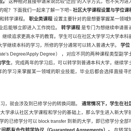
校。
这种相对直接申请来说比较“迂回”的入学方式，也不失为进
的呢？下面我们一起来了解一下吧~
社区大学课程设置与学位
课
程和转学课程。
职业类课程
设置主要针对的是想要掌握某一领域
业后能够立即进入工作岗位。
转学课程
是专门为想继续申请普
，继续追求更高水平的教育。学生可以在社区大学学习大学本科
大学继续本科的学习，所修的学分通常可以转入普通大学。
学位
e's Degree/Apply Degree） ，对应不同的两种课程类型副
的学生
，完成两年的学习后，可以转学到普通本科大学，继续学
年的学习来掌握某一领域的职业技能，毕业后都会选择直接寻
学习，就会涉及到已修学分的转换问题。
通常情况下，学生在社
大学承认社区大学课程和学分的基础上，那么学生进入新大学
修学分可以 block transfer 到新的大学，即已修学分全
合作转学协议（Guaranteed Agreements）。
在转学