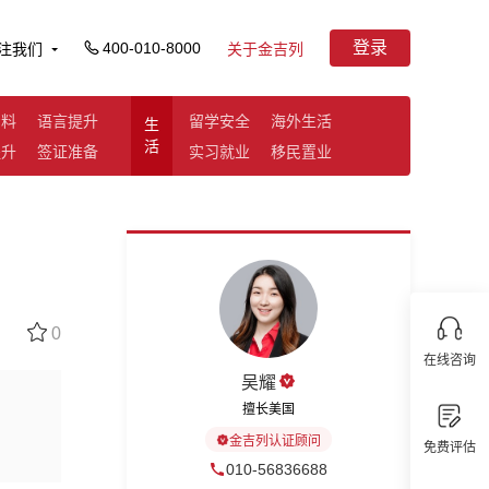
登录
400-010-8000
注我们
关于金吉列
资料
语言提升
留学安全
海外生活
生
活
提升
签证准备
实习就业
移民置业
0
在线咨询
吴耀
擅长美国
金吉列认证顾问
免费评估
010-56836688