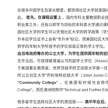
在很多中国学生及家长眼里，都觉得社区大学就是国
此。
首先，在课程设置上
，国内专科主要教授职业
职业类之外，还有以转学为目标的本科类大学通识课
国社区大学的学生可以凭借社区大学的转学政策（学
升本后学位证书上会有“专升本”标记，而美国社区大学本身授予的
转学四年制大学所授予的学位就是正常的学士学位。
由当地政府筹办的公立大学，为学生提供两年制的初
生毕业后，可获得被普遍认可的副学士学位（Associate
于美国著名教育家、世界顶级学府芝加哥大学第一任校长威廉·哈
所公立社区大学“乔利埃特初级大学（Joliet Junio
“Community College”
，在美国有时候也会称作“Junior C
金吉列
College”，而在澳洲则称作“Technical and Further Ed
很多留学生选择社区大学的原因是——
高中毕业后，