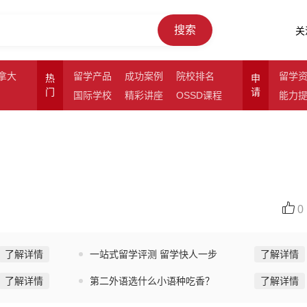
搜索
关
拿大
留学产品
成功案例
院校排名
留学
热
申
门
请
国际学校
精彩讲座
OSSD课程
能力
0
了解详情
一站式留学评测 留学快人一步
了解详情
了解详情
第二外语选什么小语种吃香？
了解详情