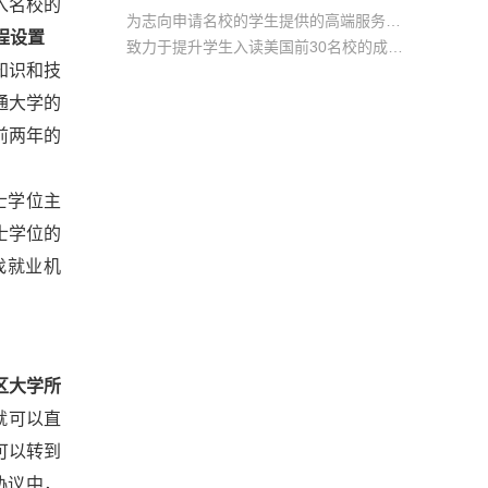
入名校的
为志向申请名校的学生提供的高端服务产品
程设置
致力于提升学生入读美国前30名校的成功率
知识和技
产品中涵盖背景提升项目基金，学生可根据自身背景任意选择海内/外科研与职场提升等项目
通大学的
前两年的
学士学位主
士学位的
找就业机
区大学所
就可以直
部可以转到
协议中，