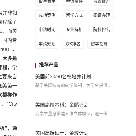
留学费用
申请条件
背景提升
实并非如
成功案例
留学方式
签证办理
课程除了
申请时间
专业解析
院校排名
试，而美
。
国内专
申请规划
QS排名
留学指导
ree），
 ）大多是
推荐产品
课程，学
，主要来自
美国前30/60名校培养计划
基于美国特有的转学体制，为学生提供包括学术、领导力、职业等在内的长时段服务，让学生既获得名校录取，又有读完名校的实力
了全美第一
家都称作
、“City
美国高端本科：金鹏计划
为学生量身搭建五维立体模型，逐一击破痛点，致力于提高美国TOP30本科录取成功率
板”，通
美国高端硕士：金骏计划