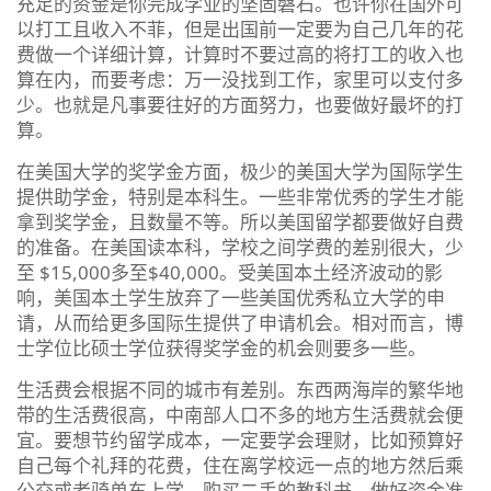
充足的资金是你完成学业的坚固磐石。也许你在国外可
以打工且收入不菲，但是出国前一定要为自己几年的花
费做一个详细计算，计算时不要过高的将打工的收入也
算在内，而要考虑：万一没找到工作，家里可以支付多
少。也就是凡事要往好的方面努力，也要做好最坏的打
算。
在美国大学的奖学金方面，极少的美国大学为国际学生
提供助学金，特别是本科生。一些非常优秀的学生才能
拿到奖学金，且数量不等。所以美国留学都要做好自费
的准备。在美国读本科，学校之间学费的差别很大，少
至 $15,000多至$40,000。受美国本土经济波动的影
响，美国本土学生放弃了一些美国优秀私立大学的申
请，从而给更多国际生提供了申请机会。相对而言，博
士学位比硕士学位获得奖学金的机会则要多一些。
生活费会根据不同的城市有差别。东西两海岸的繁华地
带的生活费很高，中南部人口不多的地方生活费就会便
宜。要想节约留学成本，一定要学会理财，比如预算好
自己每个礼拜的花费，住在离学校远一点的地方然后乘
公交或者骑单车上学，购买二手的教科书。做好资金准