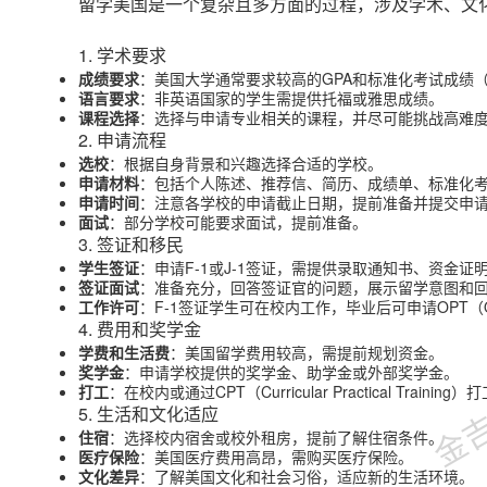
留学美国是一个复杂且多方面的过程，涉及学术、文
1. 学术要求
成绩要求
：美国大学通常要求较高的GPA和标准化考试成绩（如
语言要求
：非英语国家的学生需提供托福或雅思成绩。
课程选择
：选择与申请专业相关的课程，并尽可能挑战高难度课程
2. 申请流程
选校
：根据自身背景和兴趣选择合适的学校。
申请材料
：包括个人陈述、推荐信、简历、成绩单、标准化
申请时间
：注意各学校的申请截止日期，提前准备并提交申
面试
：部分学校可能要求面试，提前准备。
3. 签证和移民
学生签证
：申请F-1或J-1签证，需提供录取通知书、资金证明
签证面试
：准备充分，回答签证官的问题，展示留学意图和
工作许可
：F-1签证学生可在校内工作，毕业后可申请OPT（Optiona
4. 费用和奖学金
金吉列
学费和生活费
：美国留学费用较高，需提前规划资金。
奖学金
：申请学校提供的奖学金、助学金或外部奖学金。
打工
：在校内或通过CPT（Curricular Practical Traini
5. 生活和文化适应
住宿
：选择校内宿舍或校外租房，提前了解住宿条件。
医疗保险
：美国医疗费用高昂，需购买医疗保险。
文化差异
：了解美国文化和社会习俗，适应新的生活环境。