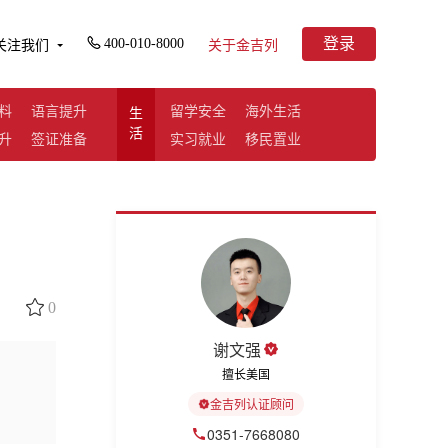
登录
400-010-8000
关注我们
关于金吉列
料
语言提升
留学安全
海外生活
生
活
升
签证准备
实习就业
移民置业
0
谢文强
擅长美国
金吉列认证顾问
0351-7668080