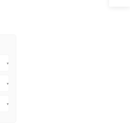
▾
▾
▾