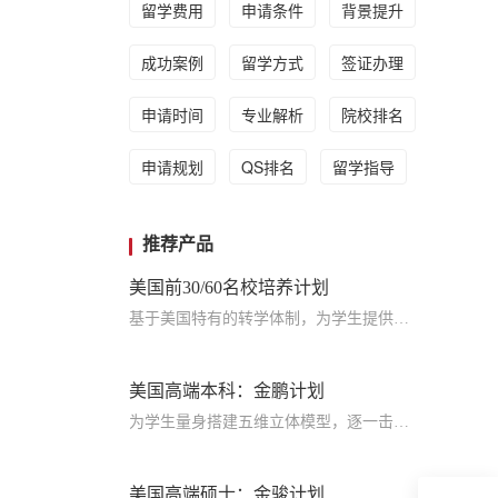
留学费用
申请条件
背景提升
成功案例
留学方式
签证办理
申请时间
专业解析
院校排名
申请规划
QS排名
留学指导
推荐产品
美国前30/60名校培养计划
基于美国特有的转学体制，为学生提供包括学术、领导力、职业等在内的长时段服务，让学生既获得名校录取，又有读完名校的实力
美国高端本科：金鹏计划
为学生量身搭建五维立体模型，逐一击破痛点，致力于提高美国TOP30本科录取成功率
美国高端硕士：金骏计划