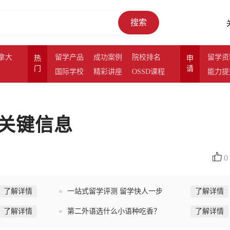
搜索
拿大
留学产品
成功案例
院校排名
留学资
热
申
门
请
国际学校
精彩讲座
OSSD课程
能力提
关键信息
0
了解详情
一站式留学评测 留学快人一步
了解详情
了解详情
第二外语选什么小语种吃香？
了解详情