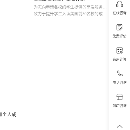
为志向申请名校的学生提供的高端服务产品
在线咨询
致力于提升学生入读美国前30名校的成功率
产品中涵盖背景提升项目基金，学生可根据自身背景任意选择海内/外科研与职场提升等项目
免费评估
费用计算
电话咨询
到店咨询
和个人成