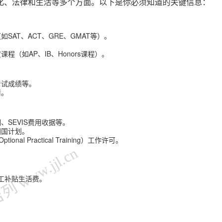
化、法律和生活等多个方面。以下是你必须知道的关键信息：
SAT、ACT、GRE、GMAT等）。
（如AP、IB、Honors课程）。
考试成绩等。
请。
、SEVIS费用收据等。
回国计划。
l Practical Training）工作许可。
 www.jjl.cn
ng）打工补贴生活费。