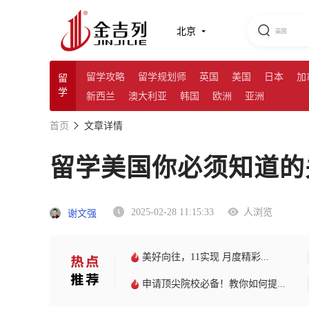
北京
留学攻略
留学规划师
英国
美国
日本
加
留
学
新西兰
澳大利亚
韩国
欧洲
亚洲
首页
文章详情
留学美国你必须知道的
2025-02-28 11:15:33
人浏览
谢文强
美好向往，11实现 月度精彩...
申请顶尖院校必备！教你如何提...