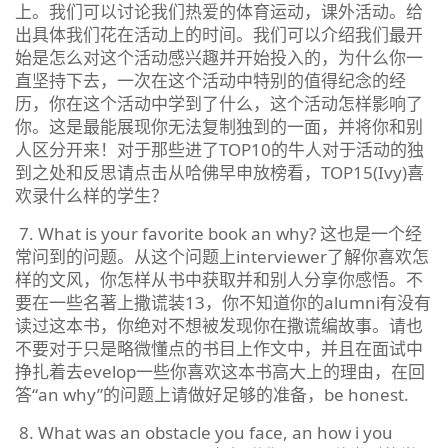
上。我们可以讨论我们热爱的体育运动，课外活动。给
出具体我们花在活动上的时间。我们可以介绍我们最开
始是怎么对这个活动感兴趣并开始投入的，为什么你一
直坚持下去，一次在这个活动中特别的值得纪念的经
历，你在这个活动中学到了什么，这个活动怎样影响了
你。这是最能展现你无法复制独到的一面，并将你和别
人区分开来！对于那些进了TOP10的牛人对于活动的独
到之处和反思请点击从哈佛早申放榜看，TOP15(Ivy)喜
欢录什么样的学生？
7. What is your favorite book an why? 这也是一个经
常问到的问题。从这个问题上interviewer了解你喜欢怎
样的文风，你怎样从书中获取并和别人分享你感悟。不
要在一些名著上撒谎装13，你不知道你的alumni有没有
读过这本书，你绝对不想被发现你在撒谎编故事。请也
不要对于只是略微懂点的书目上作文中，并且在面试中
挣扎着去evelop一些你喜欢这本书高大上的理由，在回
答“an why”的问题上请做好足够的准备，be honest.
8. What was an obstacle you face, an how i you