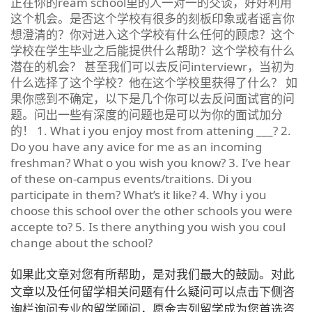
正在你的ream school里的人一对一的交谈，好好利用
这个机会。是否这个学校有很多的刻板印象或者谣言你
想澄清的？你对进入这个学校有什么任何的顾虑？这个
学校在学生毕业之后能提供什么帮助？这个学校有什么
潜在的机会？ 甚至我们可以去反问interviewr，当初为
什么选择了这个学校？他在这个学校里获得了什么？ 如
果你感到不确定，以下是几个你可以去反问面试官的问
题。问出一些有深度的问题也是可以为你的面试加分
的！ 1. What i you enjoy most from attening ___? 2.
Do you have any avice for me as an incoming
freshman? What o you wish you know? 3. I’ve hear
of these on-campus events/traitions. Di you
participate in them? What’s it like? 4. Why i you
choose this school over the other schools you were
accepte to? 5. Is there anything you wish you coul
change about the school?
如果此文章对您有所帮助，是对我们最大的鼓励。对此
文章以及任何留学相关问题有什么疑问可以点击下侧咨
询栏询问专业的留学顾问，愿金吉列留学成为您首选咨