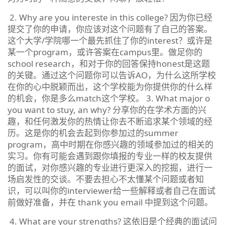
2. Why are you intereste in this college? 因为你已经
提交了你的申请，你应该对这个问题有了自己的答案。
这个大学/学院哪一个最先抓住了你的interest？或许是
某一个program，或许答案在campus里。做足你的
school research，和对于你的回答保持honest是这题
的关键。通过这个问题你可以告诉AO，为什么这所学校
在你的心中脱颖而出，这个学校能为你提供你的什么样
的机会，你是多么match这个学校。 3. What major o
you want to stuy, an why? 分享你的在学术方面的兴
趣，和任何激发你的热情让你去不断追求某个领域的经
历。这是你的机会去起到你参加过的summer
program，高中时期在你感兴趣的领域参加过的相关的
实习。你有可能会遇到跟你填报的专业一样的校友提供
的面试，对你感兴趣的专业进行更深入的挖掘，进行一
场启发性的交谈。不要去担心不太懂某个问题或者知
识，可以叫你的interviewer给一些解释或者自己在面试
前做好准备，并在 thank you email 中提到这个问题。
4. What are your strengths? 这依旧是个经典的面试问