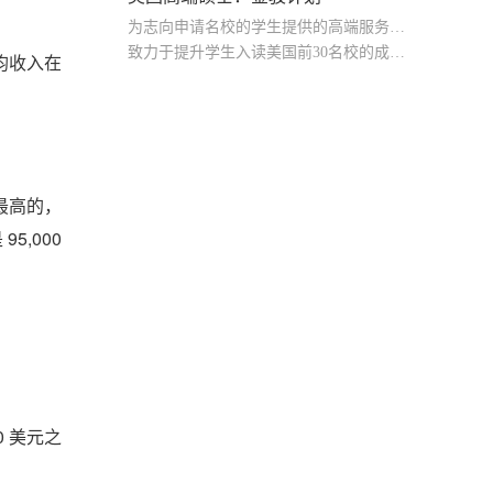
为志向申请名校的学生提供的高端服务产品
致力于提升学生入读美国前30名校的成功率
均收入在
产品中涵盖背景提升项目基金，学生可根据自身背景任意选择海内/外科研与职场提升等项目
酬最高的，
5,000
0 美元之