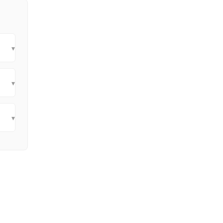
▾
▾
▾