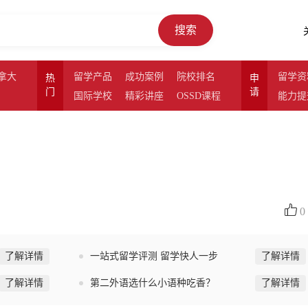
搜索
拿大
留学产品
成功案例
院校排名
留学资
热
申
门
请
国际学校
精彩讲座
OSSD课程
能力提
0
了解详情
一站式留学评测 留学快人一步
了解详情
了解详情
第二外语选什么小语种吃香？
了解详情