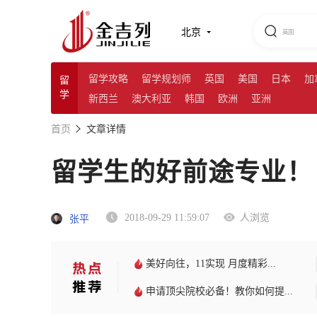
北京
留学攻略
留学规划师
英国
美国
日本
加
留
学
新西兰
澳大利亚
韩国
欧洲
亚洲
首页
文章详情
留学生的好前途专业！
2018-09-29 11:59:07
人浏览
张平
美好向往，11实现 月度精彩...
申请顶尖院校必备！教你如何提...