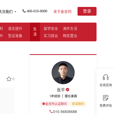
登录
400-010-8000
关注我们
关于金吉列
料
语言提升
留学安全
海外生活
生
活
升
签证准备
实习就业
移民置业
0
在线咨询
张平
5年经验
擅长美国
金吉列认证顾问
资深顾问
免费评估
010-56836688