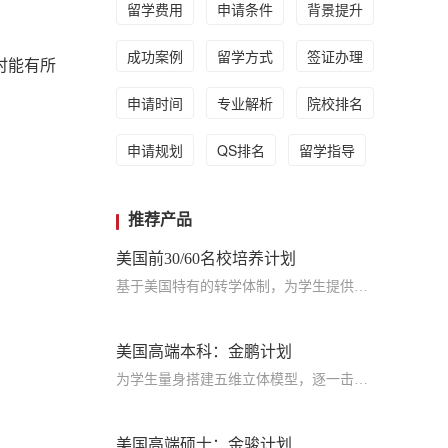
留学费用
申请条件
背景提升
成功案例
留学方式
签证办理
时能有所
申请时间
专业解析
院校排名
申请规划
QS排名
留学指导
推荐产品
美国前30/60名校培养计划
基于美国特有的转学体制，为学生提供包括学术、领导力、职业等在内的长时段服务，让学生既获得名校录取，又有读完名校的实力
美国高端本科：金鹏计划
为学生量身搭建五维立体模型，逐一击破痛点，致力于提高美国TOP30本科录取成功率
美国高端硕士：金骏计划