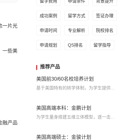
留学费用
申请条件
背景提升
成功案例
留学方式
签证办理
也一片光
申请时间
专业解析
院校排名
申请规划
QS排名
留学指导
外，一些美
推荐产品
美国前30/60名校培养计划
基于美国特有的转学体制，为学生提供包括学术、领导力、职业等在内的长时段服务，让学生既获得名校录取，又有读完名校的实力
美国高端本科：金鹏计划
为学生量身搭建五维立体模型，逐一击破痛点，致力于提高美国TOP30本科录取成功率
金融产品
美国高端硕士：金骏计划