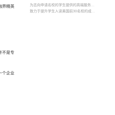
为志向申请名校的学生提供的高端服务产品
融界精英
致力于提升学生入读美国前30名校的成功率
产品中涵盖背景提升项目基金，学生可根据自身背景任意选择海内/外科研与职场提升等项目
并不是专
一个企业