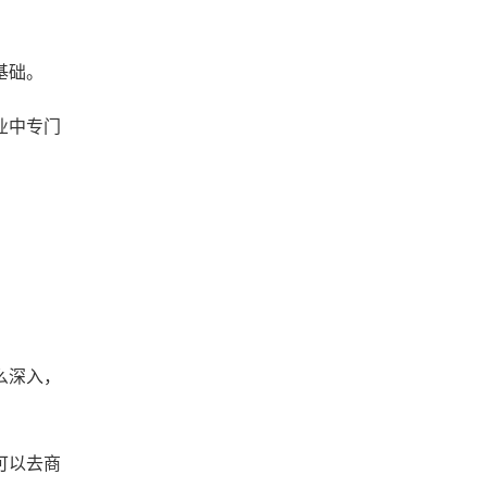
基础。
业中专门
么深入，
可以去商