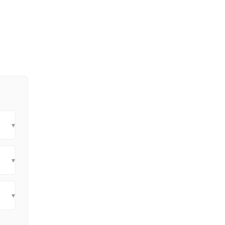
▾
▾
▾