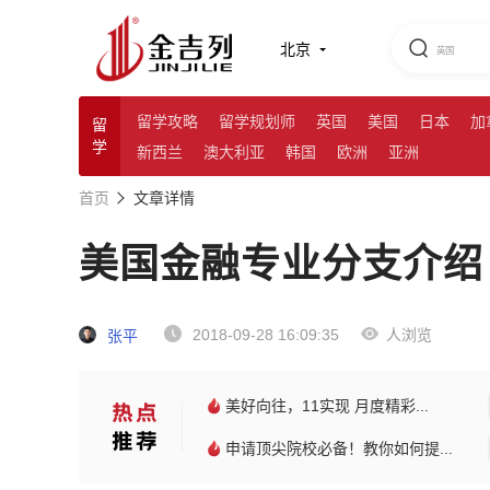
北京
留学攻略
留学规划师
英国
美国
日本
加
留
学
新西兰
澳大利亚
韩国
欧洲
亚洲
首页
文章详情
美国金融专业分支介绍
2018-09-28 16:09:35
人浏览
张平
美好向往，11实现 月度精彩...
申请顶尖院校必备！教你如何提...