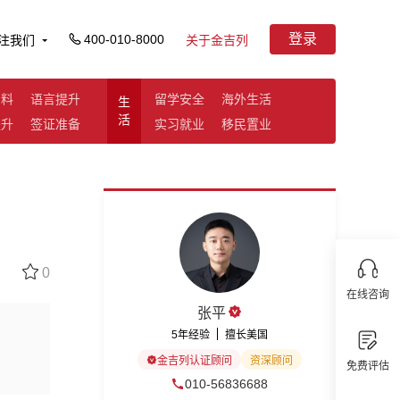
登录
400-010-8000
注我们
关于金吉列
资料
语言提升
留学安全
海外生活
生
活
提升
签证准备
实习就业
移民置业
0
在线咨询
张平
5年经验
擅长美国
金吉列认证顾问
资深顾问
免费评估
010-56836688