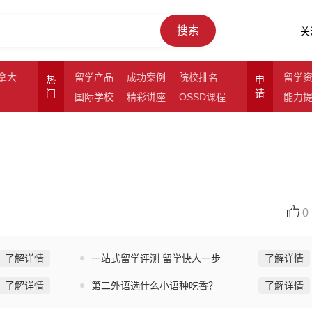
搜索
关
拿大
留学产品
成功案例
院校排名
留学
热
申
门
请
国际学校
精彩讲座
OSSD课程
能力
0
了解详情
一站式留学评测 留学快人一步
了解详情
了解详情
第二外语选什么小语种吃香？
了解详情