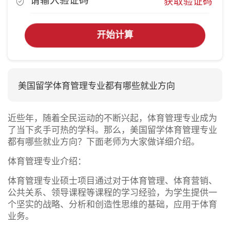
获取验证码
开始计算
美国留学体育管理专业都有哪些就业方向
近些年，随着全民运动的不断兴起，体育管理专业成为
了当下炙手可热的学科。那么，美国留学体育管理专业
都有哪些就业方向？下面老师为大家做详细介绍。
体育管理专业介绍：
体育管理专业硕士项目通过对于体育管理、体育营销、
公共关系、领导课程等课程的学习经验，为学生提供一
个坚实的战略、分析和创造性思维的基础，应用于体育
业务。