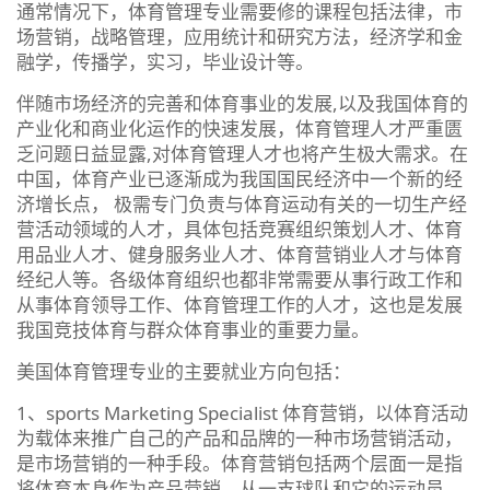
通常情况下，体育管理专业需要修的课程包括法律，市
场营销，战略管理，应用统计和研究方法，经济学和金
融学，传播学，实习，毕业设计等。
伴随市场经济的完善和体育事业的发展,以及我国体育的
产业化和商业化运作的快速发展，体育管理人才严重匮
乏问题日益显露,对体育管理人才也将产生极大需求。在
中国，体育产业已逐渐成为我国国民经济中一个新的经
济增长点， 极需专门负责与体育运动有关的一切生产经
营活动领域的人才，具体包括竞赛组织策划人才、体育
用品业人才、健身服务业人才、体育营销业人才与体育
经纪人等。各级体育组织也都非常需要从事行政工作和
从事体育领导工作、体育管理工作的人才，这也是发展
我国竞技体育与群众体育事业的重要力量。
美国体育管理专业的主要就业方向包括：
1、sports Marketing Specialist 体育营销，以体育活动
为载体来推广自己的产品和品牌的一种市场营销活动，
是市场营销的一种手段。体育营销包括两个层面一是指
将体育本身作为产品营销。从一支球队和它的运动员，