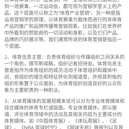
到一场赛事、一次运动会，都可视为营销学意义上的产
品，这个层面可以称之为“体育产业营销”。另一种是指
运用营销学的原理，以体育赛事为载体而进行的非体育
产品的推广和品牌传播等营销现象。比如我们在世界杯
中所看到的赞助商的一切活动和身影，以及它们产品、
品牌的巧妙展示等。我们通常所说的体育营销是指后一
个层面。
2、体育信息主管：负责体育组织与传媒组织之间关系的
一个角色，撰写新闻稿，组织记者招待会。体育信息主
管是指作为体育组织的成员活动于体育组织和媒体中
间，将组织的理念和特征转化到报道里，并将其积极的
组织形象置于公众面前，为体育组织创造良好的公众形
象为主要职责的一种职业。
3、从体育媒体的发展规模来说可以分为专业体育媒体和
综合媒体的体育专栏或版面。专业体育媒体，即以报
道、评论体育领域中的活动及其相关内容为主要成分的
体育媒体。如《中国体育报》、《体坛周报》、《足
球》、《NBA 篮球时空》、《网球天地》等报刊以及我