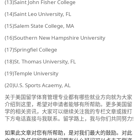
(13)Saint John Fisher College
(14)Saint Leo University, FL
(15)Salem State College, MA
(16)Southern New Hampshire University
(17)Springfiel College
(18)St. Thomas University, FL
(19)Temple University
(20)U.S. Sports Acaemy, AL
关于美国留学体育管理专业都有哪些就业方向就为大家
介绍到这里，希望对申请者能够有所帮助。更多美国留
学的相关资讯，大家可以继续关注我的专栏文章或拨打
下方电话直接与我联系。留学路上，我与你们共同努力!
如果此文章对您有所帮助，是对我们最大的鼓励。对此