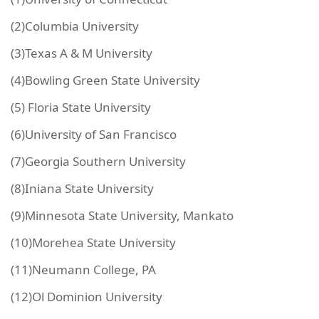
(2)Columbia University
(3)Texas A & M University
(4)Bowling Green State University
(5) Floria State University
(6)University of San Francisco
(7)Georgia Southern University
(8)Iniana State University
(9)Minnesota State University, Mankato
(10)Morehea State University
(11)Neumann College, PA
(12)Ol Dominion University