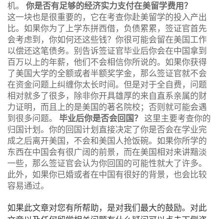
机。
你是否有足够的经济实力支付在美留学费用？
这一块也是很重要的，它在考查你赴美留学的投入产出
比。如果你为了上学东拼西借，负债累累，签证官首先
会考虑到，你如何还这些钱？你很可能会留在美国工作
以偿还这笔债务。别告诉签证官毕业后你会在中国拿到
百万以上的年薪，他们不会相信你所说的。如果你获得
了美国大学的全额或者半额奖学金，那么签证官就不会
在资金问题上纠缠你太长时间。但是对于全自费，问题
相对就多了很多，除非你开具雄厚的来自直系亲属的财
力证明，而且上的是美国的著名院校；否则就可能会遇
到很多问题。
毕业后你是否会回国？
这里主要考查你的
归国计划。你的回国计划直接决定了你是否会在学业完
成之后离开美国，不会和美国人抢饭碗。如果你所学的
东西在中国会有很广阔的前景，而在美国相对来讲黯淡
一些，那么签证官会认为你回国的可能性就大了许多。
此外，如果你已婚或者在中国有很好的背景，也会比较
容易通过。
如果此文章对您有所帮助，是对我们最大的鼓励。对此