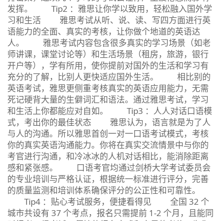
发挥。 Tip2 ：雅思让你学以致用，轻松融入国外学
习和生活 雅思考试从听、说、读、写四方面进行英
语能力的全面、真实的考核，让你做个地道的英语达
人。 雅思考试内容包含很多真实的学习场景（如老
师讲课，课堂讨论等）和生活场景（租房，旅游，银行
开户等），学有所用，使你提前对国外的生活和学习有
充分的了解，比别人更快适应国外生活。 相比别的
英语考试，雅思更侧重考核真实的英语应用能力，无需
死记硬背大量的生僻词汇和语法。通过雅思考试，学习
和生活上你都能应对自如。 Tip3 ：人人对话口语模
式，考出你的最佳状态 雅思认为，语言就是为了人
与人的沟通。所以雅思首创一对一口语考试模式，考核
你的真实英语沟通能力。你将在真实交流情景中与你的
考官进行沟通，和冷冰冰的人机对话相比，能消除距离
感和紧张感。 口语考官均通过剑桥大学考试委员会
的专业培训与严格认证，根据统一标准进行评分，完善
的质量监测和培训体系确保评分的公正性和可靠性。
Tip4 ：贴心考试服务，便捷看得见 全国 32 个
城市共设有 37 个考点，报名只需提前 1-2 个月，且能同