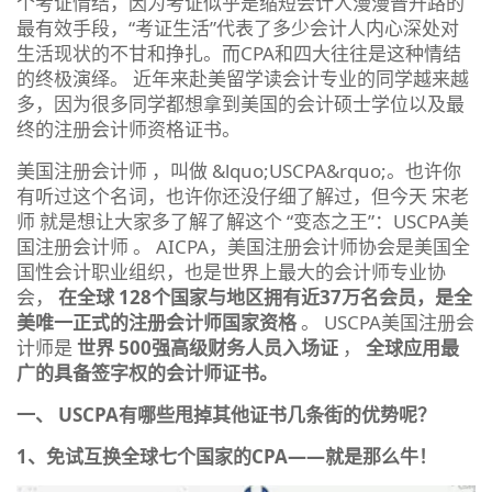
个考证情结，因为考证似乎是缩短会计人漫漫晋升路的
最有效手段，“考证生活”代表了多少会计人内心深处对
生活现状的不甘和挣扎。而CPA和四大往往是这种情结
的终极演绎。 近年来赴美留学读会计专业的同学越来越
多，因为很多同学都想拿到美国的会计硕士学位以及最
终的注册会计师资格证书。
美国注册会计师 ，叫做 &lquo;USCPA&rquo;。也许你
有听过这个名词，也许你还没仔细了解过，但今天 宋老
师 就是想让大家多了解了解这个 “变态之王”：USCPA美
国注册会计师 。 AICPA，美国注册会计师协会是美国全
国性会计职业组织，也是世界上最大的会计师专业协
会，
在全球 128个国家与地区拥有近37万名会员，是全
美唯一正式的注册会计师国家资格
。 USCPA美国注册会
计师是
世界 500强高级财务人员入场证
，
全球应用最
广的具备签字权的会计师证书。
一、 USCPA有哪些甩掉其他证书几条街的优势呢？
1、免试互换全球七个国家的CPA——就是那么牛！