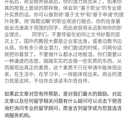
开拓后，商业眼界提高后，你的潜力就出来了。如果你
真的按我上面说的那样做，体会到 “基于职业”的专业提
升实质的话。你可以做到将“基于文书”和“基于申请”的提
升效果，用“高瞻远瞩”的职业观进行融合。你的自身量
级会迅速高于周围的同学，而此收获将永远影响你的职
业理念。 同学们，不要停留在如何让文书好看的层
次上了。国外的教授大都是企业家出身，或者边教书边
从商。你有多少商业潜力，他们面试的时候，问两句话
就把你看穿了。不要做什么都水过地板湿，你们需要以
一种谦虚的态度，踏踏实实的去做一些实质的东西。从
而展现出真正的素质，这个素质不只在申请中能体现出
来，在生活中，在学习中，一样能体现出来。商业的潜
力就是这样。不信你去读读韦尔奇自传。
如果此文章对您有所帮助，是对我们最大的鼓励。对此
文章以及任何留学相关问题有什么疑问可以点击下侧咨
询栏询问专业的留学顾问，愿金吉列留学成为您首选咨
询服务机构。