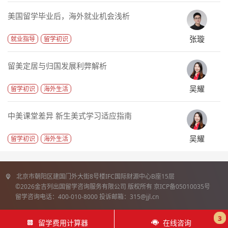
美国留学毕业后，海外就业机会浅析
张璇
就业指导
留学初识
留美定居与归国发展利弊解析
吴耀
留学初识
海外生活
中美课堂差异 新生美式学习适应指南
吴耀
留学初识
海外生活
北京市朝阳区建国门外大街8号楼IFC国际财源中心B座15层
©2026金吉列出国留学咨询服务有限公司 版权所有 京ICP备05010035号
留学咨询电话：400-010-8000 投诉邮箱：315@jjl.cn
3
留学费用计算器
在线咨询