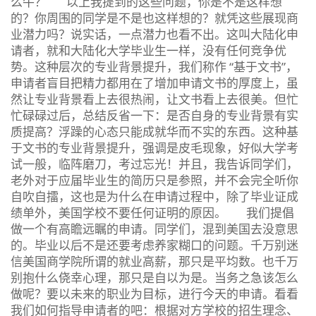
么牛？ 以上我提到的这些问题，你是不是这样想
的？你周围的同学是不是也这样想的？就凭这些展现商
业潜力吗？说实话，一点潜力也看不出。这叫大陆化申
请者，就和大陆化大学毕业生一样，没有任何竞争优
势。这种层次的专业背景提升，我们称作 “基于文书”，
申请者盲目把精力都用在了增加申请文书的厚度上，虽
然让专业背景看上去很热闹，让文书看上去很美。但忙
忙碌碌过后，总结反省一下：是否自身的专业背景有实
质提高？浮躁的心态只能成就华而不实的东西。这种基
于文书的专业背景提升，强调是皮毛现象，好似大学考
试一般，临阵磨刀，考过忘光！并且，我告诉同学们，
老外对于应届毕业生的简历只是参照，并不会完全听你
自吹自擂，这也是为什么在申请过程中，除了毕业证成
绩单外，美国学校不要任何证明的原因。 我们提倡
做一个有高瞻远瞩的申请。同学们，混到美国去没意思
的。毕业以后不是还要考虑养家糊口的问题。千万别迷
信美国商学院所谓的就业高薪，那只是平均数。也千万
别抱什么侥幸心理，那只是自以为是。当务之急该怎么
做呢？要以未来的职业为目标，进行今天的申请。看看
我们如何指导申请者的吧：根据对方学校的招生理念、