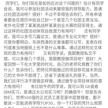
同学们，你们现在是如何应对这个问题的？估计有同学
会说，我可以参加社团活动来展现我的领导能力，是通
过社团活动吧？很好！不过不幸得告诉你们，所有申请
者都会在简历中给自己封一个甚至几个社团主席当当。
老外也见惯了某某挑战杯某某创业大赛的冠军得主。通
过这样的社团活动体现自我潜力有用吗？ 还有同学
说，我可以多写几篇论文，是通过专业论文吧？很好！
可是你要明白，东拼西凑的文章谁都可以写，发表在校
刊或者当地报纸上也不是什么难事。通过这样的论文体
现的潜力有用吗？ 又有同学说，我跟教授私交不
错，可以多做几个项目。是跟教授做项目吧？很好！大
家回想一下在大学里的时光，自己的老师究竟教了你们
什么？告诉你们，把师兄师姐做过的项目移花接木到自
己的文书中不就得了，还省下请客送礼的银子。当然，
我们达洋行决不提倡这样做。通过做专业项目体现的潜
力有用吗？ 有比较牛的同学说，我可以到 GE或者
IBM实习，是通过大公司实习吧？的确很牛！但是告诉
你们，世界500强的正式员工甚至是中层管理者，都不
敢说一定能进商学院TOP30，你一个打杂的凭什么就那