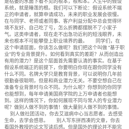
是枯萎的水面下看不见的根本，根和本。人生中的假设
系统，就是睡莲的根。我们可以下断论：假设系统不端
正的申请者，就算申请成功，未来的职业发展会很慢。
在与同学、老师或者同事、客户利益分配中总会觉得环
境不友好、自己吃了亏，怎么折腾都摆脱不了小家子
气。这类申请者，现在走不出急功近利的短浅眼界，未
来也根本不可能攀登上职业境界的最。 同学们，在
这个申请层面，你该怎么做呢？我们把这个叫做 “基于职
业”的专业背景提升。如何看到真实的差距？从而创造出
有用的潜力？是这个层面首先需要认清的事实。在基于
假设系统端正的前提下，你要明白你现在跟你同学没有
什么不同。名牌大学只是教育背景，可以说明你几年前
很勤奋很聪明，但是和商业潜力无关。不要空想自己在
准备专业背景时与众不同。为什么呢？你想到的你同学
也能想到，每年申请美国商学院的上万申请者也能想
到。这样的情况下，你如何展现不同与常人的专业潜力
呢？做别人做不到的事情！做大量别人做不到的事情。
别人做社团活动，你去艾滋病中心当志愿者。去感受
生命，去学会感恩。 别人写东拼西凑的文章，你去
看国外教授的论文写读后感。但是国外的理论并不能完