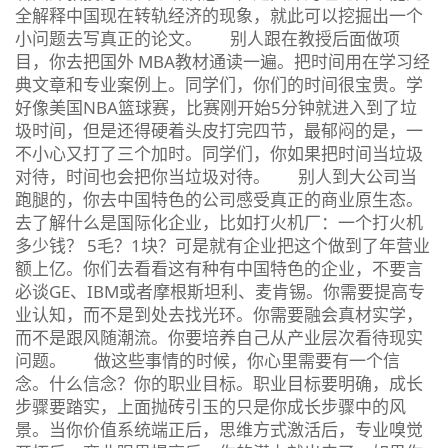
全解释中国现在转轨经济的现象，就此可以挖掘出一个
小问题去写真正的论文。 别人跟在教授后面做项
目，你去把国外 MBA教材通读一遍。把时间用在学习经
典文章和专业案例上。同学们，你们的时间很宝贵。学
好像美国NBA篮球赛，比赛刚开始5分钟就进入到了垃
圾时间，但是还得硬着头皮打完四节，最郁闷的是，一
不小心又打了三个加时。同学们，你如果把时间当垃圾
对待，时间也会把你当垃圾对待。 别人到大公司当
跑腿的，你去中国特色的公司感受真正的商业原生态。
去了解什么是国际化企业，比如打火机厂：一个打火机
多少钱？ 5毛？1块？可是就有企业把这个做到了年营业
额上亿。你们去看看这有种有中国特色的企业，不要言
必谈GE、IBM或者摩根斯坦利、麦肯锡。你需要提高专
业认知，而不是到处去找光环。你需要融会真材实学，
而不是跟风随潮流。你要培养自己从产业层次看待现实
问题。 做这些事情的时候，你心里需要有一个信
念。什么信念？你的职业目标。职业目标要明确，成长
步骤要踏实，上面抛砖引玉的只是你成长步骤中的风
景。当你价值系统端正后，思维方式激活后，专业嗅觉