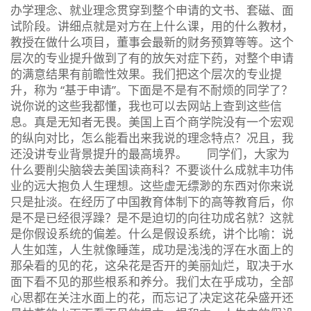
办学理念、就业理念贯穿到整个申请的文书、套磁、面
试阶段。讲细点就是对方在上什么课，用的什么教材，
教授在做什么项目，董事会最新的财务预算等等。这个
层次的专业提升做到了有的放矢对症下药，对整个申请
的满意结果有前瞻性效果。我们把这个层次的专业提
升，称为 “基于申请”。下面是不是有不耐烦的同学了？
说你说的这些我都懂，我也可以去网站上查到这些信
息。真是无知者无畏。美国上百个商学院没有一个宏观
的纵向对比，怎么能看出来我说的理念特点？况且，我
还没讲专业背景提升的最高境界。 同学们，大家为
什么要削尖脑袋去美国读商科？不要谈什么成就丰功伟
业的远大抱负人生理想。这些虚无缥渺的东西对你来说
只是扯淡。在经历了中国教育体制下的高等教育后，你
是不是已经很浮躁？是不是迫切的向往功成名就？这就
是你假设系统的偏差。什么是假设系统，讲个比喻：说
人生如莲，人生就像睡莲，成功是浅浅的浮在水面上的
那朵看的见的花，这朵花是否开的美丽灿烂，取决于水
面下看不见的那些根系和养分。我们太在乎成功，全部
心思都在关注水面上的花，而忘记了决定这花朵盛开还