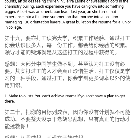
counts, an so oes feeing chilren in Sierra Leone or sweeping floors in the
chemistry builing. Each experience you have can grow into something
bigger. Albert was an orientation leaer last year, an she turne that
experience into a full-time summer job that morphe into a position
managing 130 orientation leaers. A great bullet on the resume for a junior
in college.
第十九，要靠打工读完大学，积累工作经验。通过打工
你会认识很多人，每一份工作，都会给你经验的积累。
领导才能的锻炼就是从这些打工的过程中获得的。
感想：大部分中国学生做不到，甚至认为打工没有必
要，其实打过工的人才会真正珍惜生活。打工仅仅是学
习的一种手段，通过打工，你会学到更多课本以外的使
用知识。
Make to o lists. You can’t achieve reams if you on’t have a plan to get
there.
第二十，把你的目标列成表，因为你没有计划就不可能
成功。不要整天没事干老胡思乱想，只有真正的行动才
能拯救你 !
感想：从我做起，从现在开始做起。