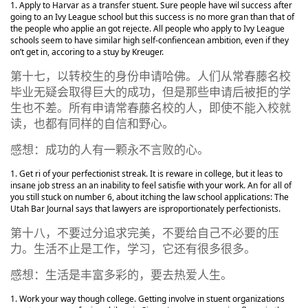
Apply to Harvar as a transfer stuent. Sure people have wil success after
going to an Ivy League school but this success is no more gran than that of
the people who applie an got rejecte. All people who apply to Ivy League
schools seem to have similar high self-confiencean ambition, even if they
on’t get in, accoring to a stuy by Kreuger.
第十七，以转校生的身份申请哈佛。人们从常春藤名校
毕业无疑会取得巨大的成功，但是那些申请后被拒的学
生也不差。所有申请常春藤名校的人，即使不能入校就
读，也都有同样的自信和野心。
感想：成功的人有一颗永不言败的心。
Get ri of your perfectionist streak. It is reware in college, but it leas to
insane job stress an an inability to feel satisfie with your work. An for all of
you still stuck on number 6, about itching the law school applications: The
Utah Bar Journal says that lawyers are isproportionately perfectionists.
第十八，不要过分追求完美，不要给自己不必要的压
力。生活不止是工作，学习，它还有很多很多。
感想：生活是丰富多彩的，要去热爱人生。
Work your way though college. Getting involve in stuent organizations