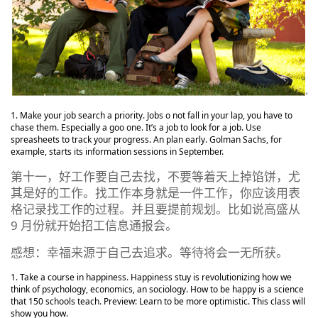
Make your job search a priority. Jobs o not fall in your lap, you have to
chase them. Especially a goo one. It’s a job to look for a job. Use
spreasheets to track your progress. An plan early. Golman Sachs, for
example, starts its information sessions in September.
第十一，好工作要自己去找，不要等着天上掉馅饼，尤
其是好的工作。找工作本身就是一件工作，你应该用表
格记录找工作的过程。并且要提前规划。比如说高盛从
9 月份就开始招工信息通报会。
感想：幸福来源于自己去追求。等待将会一无所获。
Take a course in happiness. Happiness stuy is revolutionizing how we
think of psychology, economics, an sociology. How to be happy is a science
that 150 schools teach. Preview: Learn to be more optimistic. This class will
show you how.