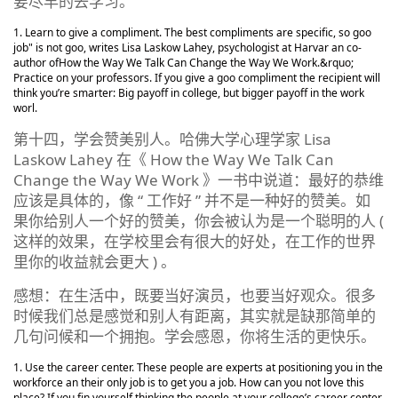
要尽早的去学习。
Learn to give a compliment. The best compliments are specific, so
goo
job" is not goo, writes Lisa Laskow Lahey, psychologist at Harvar an co-
author of
How the Way We Talk Can Change the Way We Work.&rquo;
Practice on your professors. If you give a goo compliment the recipient will
think you’re smarter: Big payoff in college, but bigger payoff in the work
worl.
第十四，学会赞美别人。哈佛大学心理学家 Lisa
Laskow Lahey 在《 How the Way We Talk Can
Change the Way We Work 》一书中说道：最好的恭维
应该是具体的，像 “ 工作好 ” 并不是一种好的赞美。如
果你给别人一个好的赞美，你会被认为是一个聪明的人 (
这样的效果，在学校里会有很大的好处，在工作的世界
里你的收益就会更大 ) 。
感想：在生活中，既要当好演员，也要当好观众。很多
时候我们总是感觉和别人有距离，其实就是缺那简单的
几句问候和一个拥抱。学会感恩，你将生活的更快乐。
Use the career center. These people are experts at positioning you in the
workforce an their only job is to get you a job. How can you not love this
place? If you fin yourself thinking the people at your college’s career center